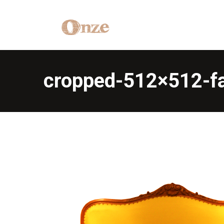
cropped-512×512-fa