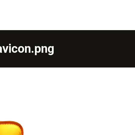
Accueil
À la carte
Consom
vicon.png