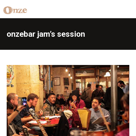
onzebar jam’s session