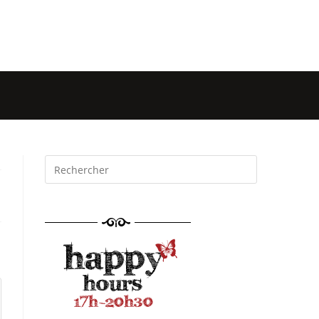
mations
Événements
Réservation